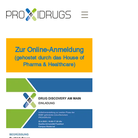
Zur Online-Anmeldung
(gehostet durch das House of
Pharma & Healthcare)