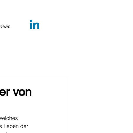
News
er von
welches 
s Leben der 